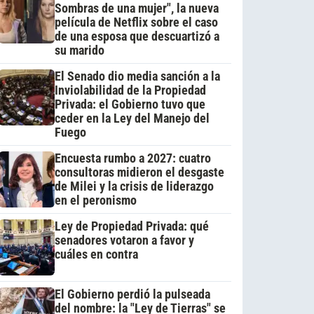
Sombras de una mujer", la nueva
película de Netflix sobre el caso
de una esposa que descuartizó a
su marido
El Senado dio media sanción a la
Inviolabilidad de la Propiedad
Privada: el Gobierno tuvo que
ceder en la Ley del Manejo del
Fuego
Encuesta rumbo a 2027: cuatro
consultoras midieron el desgaste
de Milei y la crisis de liderazgo
en el peronismo
Ley de Propiedad Privada: qué
senadores votaron a favor y
cuáles en contra
El Gobierno perdió la pulseada
del nombre: la "Ley de Tierras" se