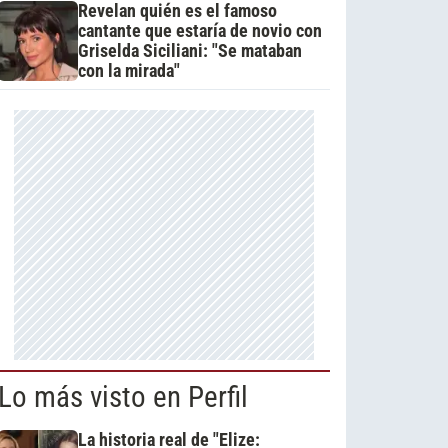
Revelan quién es el famoso
cantante que estaría de novio con
Griselda Siciliani: "Se mataban
con la mirada"
Lo más visto en Perfil
La historia real de "Elize: