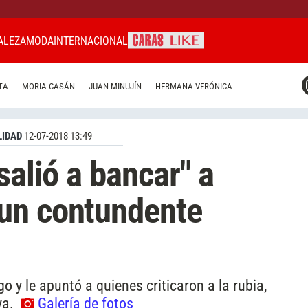
ALEZA
MODA
INTERNACIONAL
CARAS MIAMI
TA
MORIA CASÁN
JUAN MINUJÍN
HERMANA VERÓNICA
CARAS BRASIL
CARAS URUGUAY
IDAD
12-07-2018 13:49
salió a bancar" a
un contundente
 y le apuntó a quienes criticaron a la rubia,
ya.
Galería de fotos