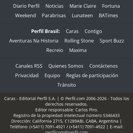
Diario Perfil
Noticias
Marie Claire
Fortuna
Weekend
Parabrisas
Lunateen
BATimes
Perfil Brasil:
Caras
Contigo
Aventuras Na Historia
Rolling Stone
Sport Buzz
Recreio
Maxima
Canales RSS
Quienes Somos
Contáctenos
Privacidad
Equipo
Reglas de participación
Tránsito
Caras - Editorial Perfil S.A.
| © Perfil.com 2006-2026 - Todos los
derechos reservados.
Editor responsable: Carlos Piro.
Registro de la propiedad intelectual número 5346433
Dirección:
California 2715
,
C1289ABI
,
CABA, Argentina
|
Teléfono:
(+5411) 7091-4921
/
(+5411) 7091-4922
| E-mail:
perfilcom@perfil.com