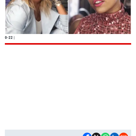
0-22
|