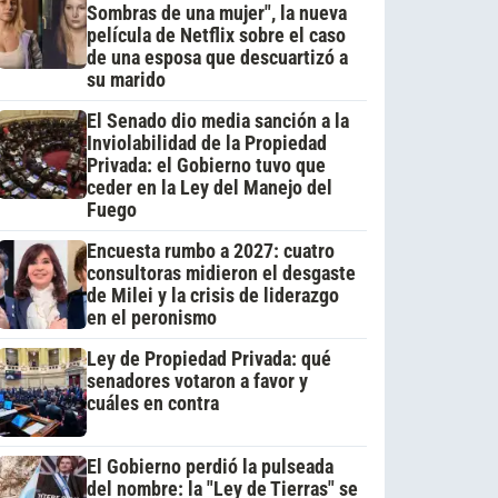
Sombras de una mujer", la nueva
película de Netflix sobre el caso
de una esposa que descuartizó a
su marido
El Senado dio media sanción a la
Inviolabilidad de la Propiedad
Privada: el Gobierno tuvo que
ceder en la Ley del Manejo del
Fuego
Encuesta rumbo a 2027: cuatro
consultoras midieron el desgaste
de Milei y la crisis de liderazgo
en el peronismo
Ley de Propiedad Privada: qué
senadores votaron a favor y
cuáles en contra
El Gobierno perdió la pulseada
del nombre: la "Ley de Tierras" se