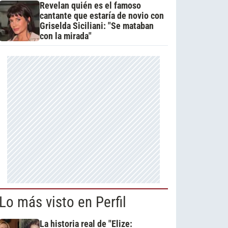
Revelan quién es el famoso
cantante que estaría de novio con
Griselda Siciliani: "Se mataban
con la mirada"
Lo más visto en Perfil
La historia real de "Elize: