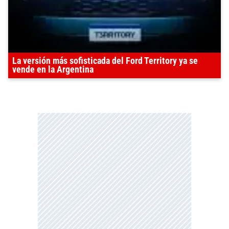
La versión más sofisticada del Ford Territory ya se
vende en la Argentina