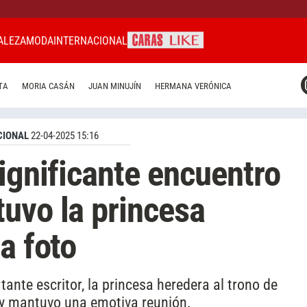
ALEZA
MODA
INTERNACIONAL
CARAS MIAMI
TA
MORIA CASÁN
JUAN MINUJÍN
HERMANA VERÓNICA
CARAS BRASIL
CARAS URUGUAY
CIONAL
22-04-2025 15:16
significante encuentro
uvo la princesa
a foto
nte escritor, la princesa heredera al trono de
 y mantuvo una emotiva reunión.