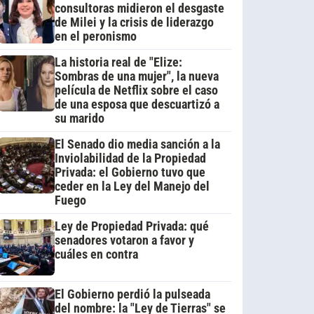
consultoras midieron el desgaste
de Milei y la crisis de liderazgo
en el peronismo
La historia real de "Elize:
Sombras de una mujer", la nueva
película de Netflix sobre el caso
de una esposa que descuartizó a
su marido
El Senado dio media sanción a la
Inviolabilidad de la Propiedad
Privada: el Gobierno tuvo que
ceder en la Ley del Manejo del
Fuego
Ley de Propiedad Privada: qué
senadores votaron a favor y
cuáles en contra
El Gobierno perdió la pulseada
del nombre: la "Ley de Tierras" se