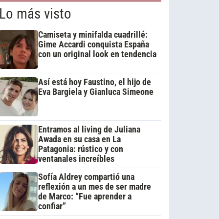
Lo más visto
Camiseta y minifalda cuadrillé:
Gime Accardi conquista España
con un original look en tendencia
Así está hoy Faustino, el hijo de
Eva Bargiela y Gianluca Simeone
Entramos al living de Juliana
Awada en su casa en La
Patagonia: rústico y con
ventanales increíbles
Sofía Aldrey compartió una
reflexión a un mes de ser madre
de Marco: “Fue aprender a
confiar”