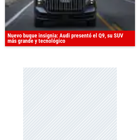
Nuevo buque insignia: Audi presentó el Q9, su SUV
más grande y tecnológico