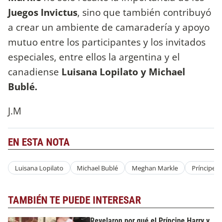
Juegos Invictus
, sino que también contribuyó
a crear un ambiente de camaradería y apoyo
mutuo entre los participantes y los invitados
especiales, entre ellos
la argentina y el
canadiense
Luisana Lopilato y Michael
Bublé.
J.M
EN ESTA NOTA
Luisana Lopilato
Michael Bublé
Meghan Markle
Príncipe H
TAMBIÉN TE PUEDE INTERESAR
Revelaron por qué el Príncipe Harry y