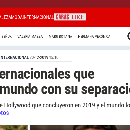
ALEZA
MODA
INTERNACIONAL
CARAS MIAMI
 SEÑUK
VALERIA MAZZA
MARU BOTANA
HERMANA VERÓNICA
CARAS BRASIL
CARAS URUGUAY
INTERNACIONAL
30-12-2019 15:10
ternacionales que
 mundo con su separac
e Hollywood que concluyeron en 2019 y el mundo los
otos