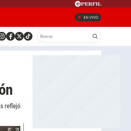
EN VIVO
ión
 reflejó