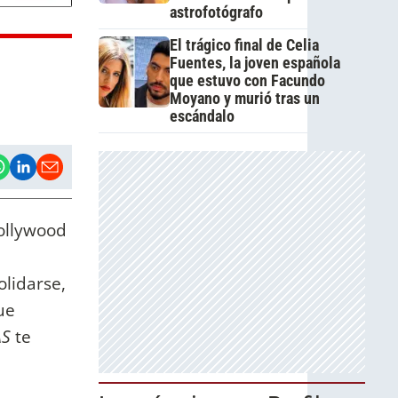
astrofotógrafo
El trágico final de Celia
Fuentes, la joven española
que estuvo con Facundo
Moyano y murió tras un
escándalo
ollywood
lidarse,
ue
AS
te