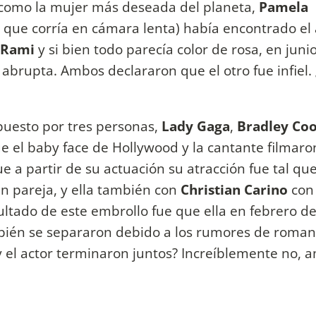
como la mujer más deseada del planeta,
Pamela
h que corría en cámara lenta) había encontrado e
 Rami
y si bien todo parecía color de rosa, en juni
abrupta. Ambos declararon que el otro fue infiel.
puesto por tres personas,
Lady Gaga
,
Bradley Co
que el baby face de Hollywood y la cantante filmar
e a partir de su actuación su atracción fue tal qu
en pareja, y ella también con
Christian Carino
con 
ltado de este embrollo fue que ella en febrero d
ambién se separaron debido a los rumores de roman
 y el actor terminaron juntos? Increíblemente no, 