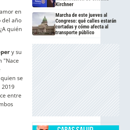
Kirchner
l amor en
Marcha de este jueves al
o del año
Congreso: qué calles estarán
cortadas y cómo afecta al
 ¿A quién
transporte público
oper
y su
on "Nace
e
quien se
e 2019
ce entre
ambos