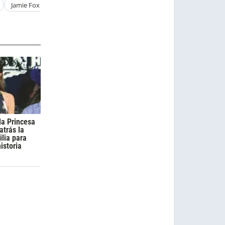
Jamie Fox
Katie Holmes
Adil Rami
Irina Shayk
la Princesa
atrás la
ilia para
historia