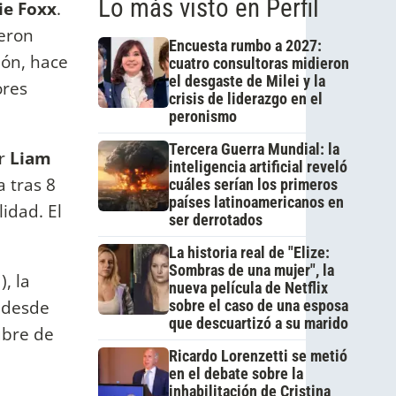
Lo más visto en Perfil
ie Foxx
.
ueron
Encuesta rumbo a 2027:
ión, hace
cuatro consultoras midieron
el desgaste de Milei y la
ores
crisis de liderazgo en el
peronismo
Tercera Guerra Mundial: la
or
Liam
inteligencia artificial reveló
 tras 8
cuáles serían los primeros
países latinoamericanos en
idad. El
ser derrotados
La historia real de "Elize:
Sombras de una mujer", la
, la
nueva película de Netflix
a desde
sobre el caso de una esposa
que descuartizó a su marido
ubre de
Ricardo Lorenzetti se metió
en el debate sobre la
inhabilitación de Cristina