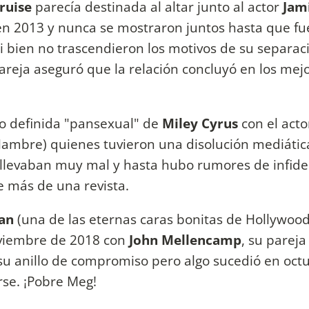
ruise
parecía destinada al altar junto al actor
Jam
en 2013 y nunca se mostraron juntos hasta que f
i bien no trascendieron los motivos de su separac
areja aseguró que la relación concluyó en los mej
to definida "pansexual" de
Miley Cyrus
con el act
Hambre) quienes tuvieron una disolución mediática
llevaban muy mal y hasta hubo rumores de infidel
e más de una revista.
an
(una de las eternas caras bonitas de Hollywood)
oviembre de 2018 con
John Mellencamp
, su parej
a su anillo de compromiso pero algo sucedió en oct
se. ¡Pobre Meg!