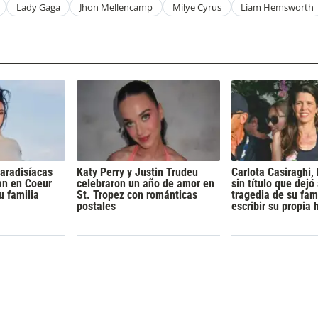
Lady Gaga
Jhon Mellencamp
Milye Cyrus
Liam Hemsworth
aradisíacas
Katy Perry y Justin Trudeu
Carlota Casiraghi, 
an en Coeur
celebraron un año de amor en
sin título que dejó 
u familia
St. Tropez con románticas
tragedia de su fam
postales
escribir su propia 