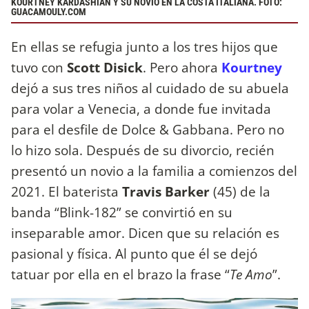
KOURTNEY KARDASHIAN Y SU NOVIO EN LA COSTA ITALIANA. FOTO:
GUACAMOULY.COM
En ellas se refugia junto a los tres hijos que
tuvo con
Scott Disick
. Pero ahora
Kourtney
dejó a sus tres niños al cuidado de su abuela
para volar a Venecia, a donde fue invitada
para el desfile de Dolce & Gabbana. Pero no
lo hizo sola. Después de su divorcio, recién
presentó un novio a la familia a comienzos del
2021. El baterista
Travis Barker
(45) de la
banda “Blink-182” se convirtió en su
inseparable amor. Dicen que su relación es
pasional y física. Al punto que él se dejó
tatuar por ella en el brazo la frase “
Te Amo
”.