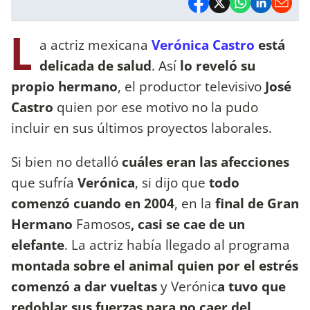
L
a actriz mexicana
Verónica Castro
está
delicada de salud
. Así
lo reveló su
propio hermano
, el productor televisivo
José
Castro
quien por ese motivo no la pudo
incluir en sus últimos proyectos laborales.
Si bien no detalló
cuáles eran las afecciones
que sufría
Verónica
, si dijo que
todo
comenzó cuando en 2004
, en la
final de Gran
Hermano
Famosos
, casi se cae de un
elefante
. La actriz había llegado al programa
montada sobre el animal quien por el estrés
comenzó a dar vueltas
y Verónic
a tuvo que
redoblar sus fuerzas para no caer del