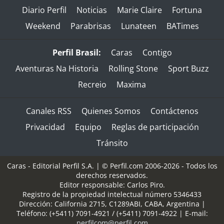
Diario Perfil
Noticias
Marie Claire
Fortuna
Weekend
Parabrisas
Lunateen
BATimes
Perfil Brasil:
Caras
Contigo
Aventuras Na Historia
Rolling Stone
Sport Buzz
Recreio
Maxima
Canales RSS
Quienes Somos
Contáctenos
Privacidad
Equipo
Reglas de participación
Tránsito
Caras - Editorial Perfil S.A.
| © Perfil.com 2006-2026 - Todos los
derechos reservados.
Editor responsable: Carlos Piro.
Registro de la propiedad intelectual número 5346433
Dirección:
California 2715
,
C1289ABI
,
CABA, Argentina
|
Teléfono:
(+5411) 7091-4921
/
(+5411) 7091-4922
| E-mail:
perfilcom@perfil.com