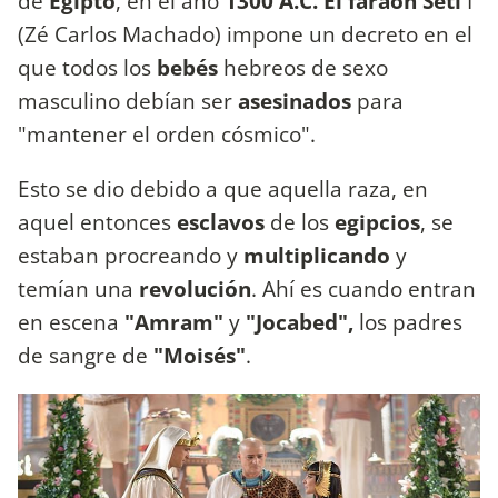
de
Egipto
, en el año
1300 A.C.
El faraón Seti
I
(Zé Carlos Machado) impone un decreto en el
que todos los
bebés
hebreos de sexo
masculino debían ser
asesinados
para
"mantener el orden cósmico".
Esto se dio debido a que aquella raza, en
aquel entonces
esclavos
de los
egipcios
, se
estaban procreando y
multiplicando
y
temían una
revolución
. Ahí es cuando entran
en escena
"Amram"
y
"Jocabed",
los padres
de sangre de
"Moisés"
.