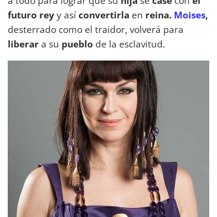
a todo para lograr que su
hija
se
case
con
el
futuro rey
y así
convertirla
en
reina.
Moises
,
desterrado como el traidor, volverá para
liberar
a su
pueblo
de la esclavitud.