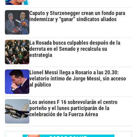
Caputo y Sturzenegger crean un fondo para
indemnizar y “ganar” sindicatos aliados
La Rosada busca culpables después de la
derrota en el Senado y recalcula su
estrategia
Lionel Messi llega a Rosario a las 20.30:
velatorio íntimo de Jorge Messi, sin acceso
al público
Los aviones F 16 sobrevolarán el centro
porteño y el lunes participarán de la
celebración de la Fuerza Aérea