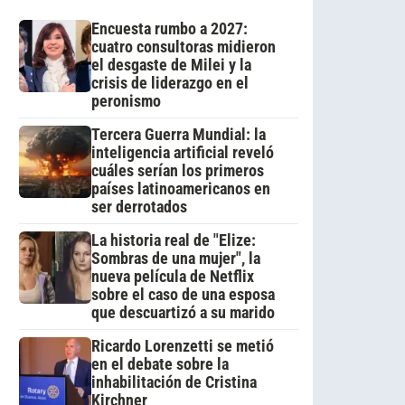
Encuesta rumbo a 2027:
cuatro consultoras midieron
el desgaste de Milei y la
crisis de liderazgo en el
peronismo
Tercera Guerra Mundial: la
inteligencia artificial reveló
cuáles serían los primeros
países latinoamericanos en
ser derrotados
La historia real de "Elize:
Sombras de una mujer", la
nueva película de Netflix
sobre el caso de una esposa
que descuartizó a su marido
Ricardo Lorenzetti se metió
en el debate sobre la
inhabilitación de Cristina
Kirchner