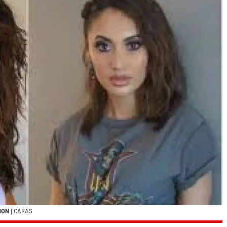
ÑON
| CARAS