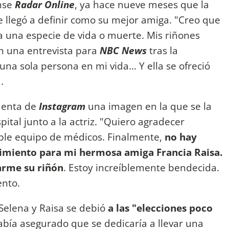
ense
Radar Online
, ya hace nueve meses que la
e llegó a definir como su mejor amiga. "Creo que
a una especie de vida o muerte. Mis riñones
n una entrevista para
NBC News
tras la
 una sola persona en mi vida… Y ella se ofreció
.
uenta de
Instagram
una imagen en la que se la
ital junto a la actriz. "Quiero agradecer
eíble equipo de médicos. Finalmente,
no hay
cimiento para mi hermosa amiga Francia Raisa.
narme su riñón
. Estoy increíblemente bendecida.
ento.
 Selena y Raisa se debió
a las "elecciones poco
abía asegurado que se dedicaría a llevar una