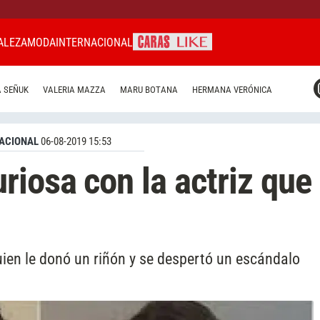
ALEZA
MODA
INTERNACIONAL
CARAS MIAMI
 SEÑUK
VALERIA MAZZA
MARU BOTANA
HERMANA VERÓNICA
CARAS BRASIL
CARAS URUGUAY
ACIONAL
06-08-2019 15:53
riosa con la actriz que
uien le donó un riñón y se despertó un escándalo