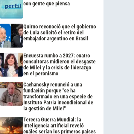
con gente que piensa
Quirno reconoció que el gobierno
de Lula solicitó el retiro del
embajador argentino en Brasil
Encuesta rumbo a 2027: cuatro
consultoras midieron el desgaste
de Milei y la crisis de liderazgo
en el peronismo
Cachanosky renunció a una
fundación porque "se ha
transformado en una especie de
Instituto Patria incondicional de
la gestión de Milei"
Tercera Guerra Mundial: la
inteligencia artificial reveló
cuáles serían los primeros países