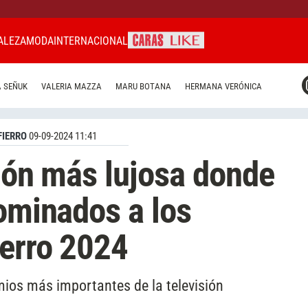
ALEZA
MODA
INTERNACIONAL
CARAS MIAMI
 SEÑUK
VALERIA MAZZA
MARU BOTANA
HERMANA VERÓNICA
CARAS BRASIL
CARAS URUGUAY
FIERRO
09-09-2024 11:41
ción más lujosa donde
nominados a los
ierro 2024
emios más importantes de la televisión