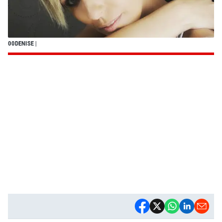
00DENISE
|