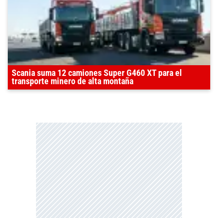
Scania suma 12 camiones Super G460 XT para el
transporte minero de alta montaña