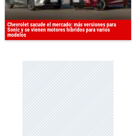
Chevrolet sacude el mercado: más versiones para
Sonic y se vienen motores híbridos para varios
modelos