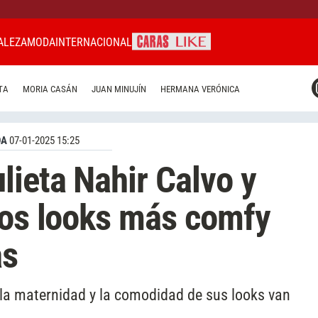
ALEZA
MODA
INTERNACIONAL
CARAS MIAMI
TA
MORIA CASÁN
JUAN MINUJÍN
HERMANA VERÓNICA
CARAS BRASIL
CARAS URUGUAY
DA
07-01-2025 15:25
lieta Nahir Calvo y
los looks más comfy
as
 la maternidad y la comodidad de sus looks van