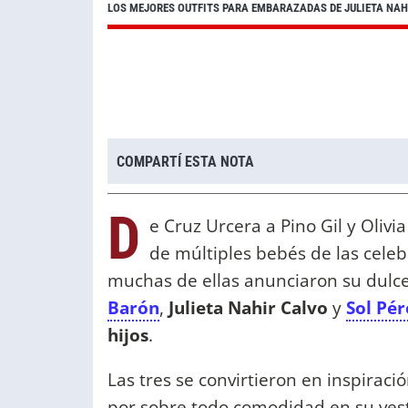
LOS MEJORES OUTFITS PARA EMBARAZADAS DE JULIETA NAHI
COMPARTÍ ESTA NOTA
D
e Cruz Urcera a Pino Gil y Olivi
de múltiples bebés de las celeb
muchas de ellas anunciaron su dulce
Barón
,
Julieta Nahir Calvo
y
Sol Pér
hijos
.
Las tres se convirtieron en inspirac
por sobre todo comodidad en su vest