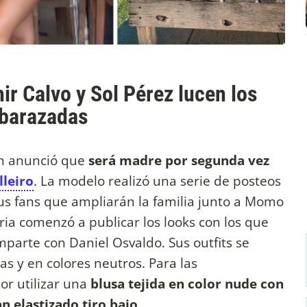
ir Calvo y Sol Pérez lucen los
barazadas
n anunció que
será madre por segunda
vez
lleiro
. La modelo realizó una serie de posteos
sus fans que ampliarán la familia junto a Momo
ria comenzó a publicar los looks con los que
mparte con Daniel Osvaldo. Sus outfits se
as y en colores neutros. Para las
or utilizar una
blusa tejida en color nude con
n elastizado tiro bajo
.