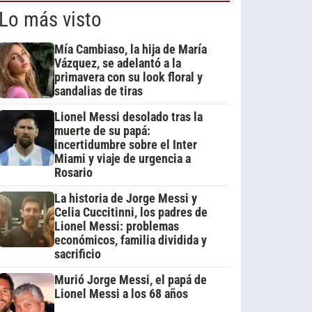
Lo más visto
Mía Cambiaso, la hija de María
Vázquez, se adelantó a la
primavera con su look floral y
sandalias de tiras
Lionel Messi desolado tras la
muerte de su papá:
incertidumbre sobre el Inter
Miami y viaje de urgencia a
Rosario
La historia de Jorge Messi y
Celia Cuccitinni, los padres de
Lionel Messi: problemas
económicos, familia dividida y
sacrificio
Murió Jorge Messi, el papá de
Lionel Messi a los 68 años