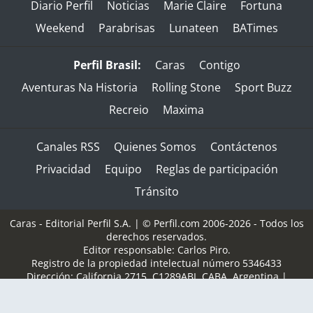
Diario Perfil
Noticias
Marie Claire
Fortuna
Weekend
Parabrisas
Lunateen
BATimes
Perfil Brasil:
Caras
Contigo
Aventuras Na Historia
Rolling Stone
Sport Buzz
Recreio
Maxima
Canales RSS
Quienes Somos
Contáctenos
Privacidad
Equipo
Reglas de participación
Tránsito
Caras - Editorial Perfil S.A.
| © Perfil.com 2006-2026 - Todos los
derechos reservados.
Editor responsable: Carlos Piro.
Registro de la propiedad intelectual número 5346433
Dirección:
California 2715
,
C1289ABI
,
CABA, Argentina
|
Teléfono:
(+5411) 7091-4921
/
(+5411) 7091-4922
| E-mail:
perfilcom@perfil.com