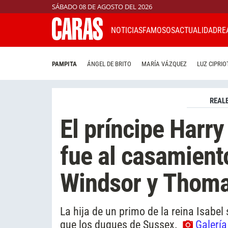
SÁBADO 08 DE AGOSTO DEL 2026
NOTICIAS
FAMOSOS
ACTUALIDAD
RE
PAMPITA
ÁNGEL DE BRITO
MARÍA VÁZQUEZ
LUZ CIPRIO
REAL
El príncipe Harr
fue al casamient
Windsor y Thoma
La hija de un primo de la reina Isabel
que los duques de Sussex.
Galería