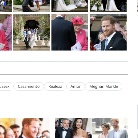
ussex
Casamiento
Realeza
Amor
Meghan Markle