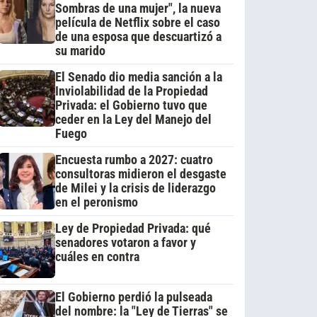
Sombras de una mujer", la nueva
película de Netflix sobre el caso
de una esposa que descuartizó a
su marido
El Senado dio media sanción a la
Inviolabilidad de la Propiedad
Privada: el Gobierno tuvo que
ceder en la Ley del Manejo del
Fuego
Encuesta rumbo a 2027: cuatro
consultoras midieron el desgaste
de Milei y la crisis de liderazgo
en el peronismo
Ley de Propiedad Privada: qué
senadores votaron a favor y
cuáles en contra
El Gobierno perdió la pulseada
del nombre: la "Ley de Tierras" se