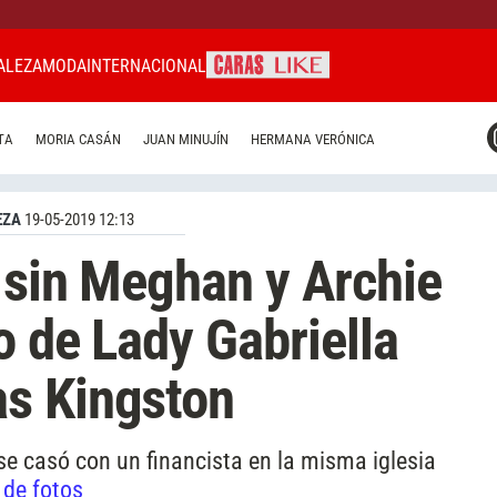
ALEZA
MODA
INTERNACIONAL
CARAS MIAMI
TA
MORIA CASÁN
JUAN MINUJÍN
HERMANA VERÓNICA
CARAS BRASIL
CARAS URUGUAY
EZA
19-05-2019 12:13
y sin Meghan y Archie
o de Lady Gabriella
s Kingston
 se casó con un financista en la misma iglesia
 de fotos