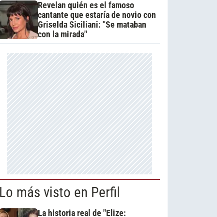
Revelan quién es el famoso
cantante que estaría de novio con
Griselda Siciliani: "Se mataban
con la mirada"
Lo más visto en Perfil
La historia real de "Elize: