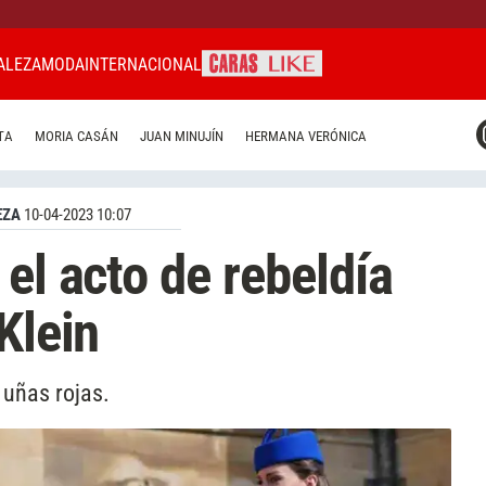
ALEZA
MODA
INTERNACIONAL
CARAS MIAMI
TA
MORIA CASÁN
JUAN MINUJÍN
HERMANA VERÓNICA
CARAS BRASIL
CARAS URUGUAY
EZA
10-04-2023 10:07
el acto de rebeldía
Klein
 uñas rojas.