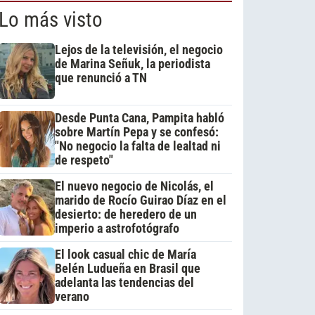
Lo más visto
Lejos de la televisión, el negocio
de Marina Señuk, la periodista
que renunció a TN
Desde Punta Cana, Pampita habló
sobre Martín Pepa y se confesó:
"No negocio la falta de lealtad ni
de respeto"
El nuevo negocio de Nicolás, el
marido de Rocío Guirao Díaz en el
desierto: de heredero de un
imperio a astrofotógrafo
El look casual chic de María
Belén Ludueña en Brasil que
adelanta las tendencias del
verano