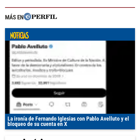
MÁS EN
La ironía de Fernando Iglesias con Pablo Avelluto y el
bloqueo de su cuenta en X