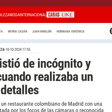
ALEZA
MODA
INTERNACIONAL
CARAS MIAMI
TA
MORIA CASÁN
JUAN MINUJÍN
HERMANA VERÓNICA
CARAS BRASIL
CARAS URUGUAY
EZA
10-10-2024 17:55
istió de incógnito y
cuando realizaba un
 detalles
a un restaurante colombiano de Madrid con una
ptada por los focos de las cámaras o reconocida