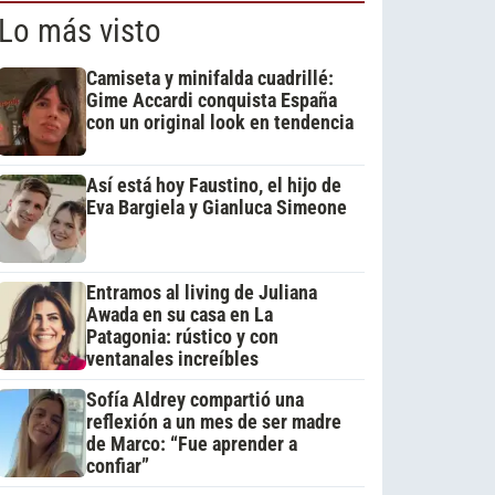
Lo más visto
Camiseta y minifalda cuadrillé:
Gime Accardi conquista España
con un original look en tendencia
Así está hoy Faustino, el hijo de
Eva Bargiela y Gianluca Simeone
Entramos al living de Juliana
Awada en su casa en La
Patagonia: rústico y con
ventanales increíbles
Sofía Aldrey compartió una
reflexión a un mes de ser madre
de Marco: “Fue aprender a
confiar”