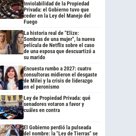
Inviolabilidad de la Propiedad
Privada: el Gobierno tuvo que
ceder en la Ley del Manejo del
Fuego
La historia real de "Elize:
Sombras de una mujer", la nueva
película de Netflix sobre el caso
de una esposa que descuartizó a
su marido
Encuesta rumbo a 2027: cuatro
consultoras midieron el desgaste
de Milei y la crisis de liderazgo
en el peronismo
Ley de Propiedad Privada: qué
senadores votaron a favor y
cuáles en contra
El Gobierno perdió la pulseada
del nombre: la "Ley de Tierras" se