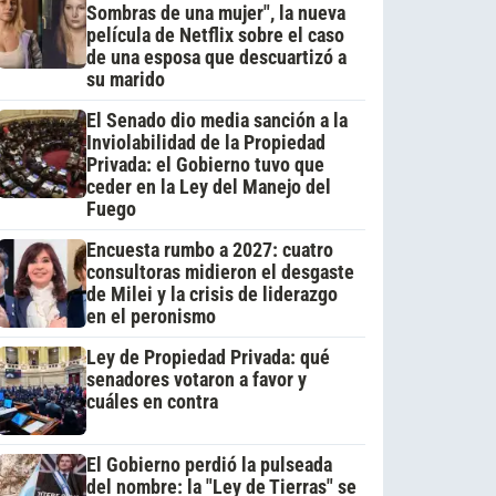
Sombras de una mujer", la nueva
película de Netflix sobre el caso
de una esposa que descuartizó a
su marido
El Senado dio media sanción a la
Inviolabilidad de la Propiedad
Privada: el Gobierno tuvo que
ceder en la Ley del Manejo del
Fuego
Encuesta rumbo a 2027: cuatro
consultoras midieron el desgaste
de Milei y la crisis de liderazgo
en el peronismo
Ley de Propiedad Privada: qué
senadores votaron a favor y
cuáles en contra
El Gobierno perdió la pulseada
del nombre: la "Ley de Tierras" se