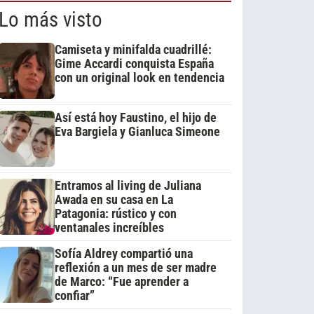
Lo más visto
Camiseta y minifalda cuadrillé:
Gime Accardi conquista España
con un original look en tendencia
Así está hoy Faustino, el hijo de
Eva Bargiela y Gianluca Simeone
Entramos al living de Juliana
Awada en su casa en La
Patagonia: rústico y con
ventanales increíbles
Sofía Aldrey compartió una
reflexión a un mes de ser madre
de Marco: “Fue aprender a
confiar”