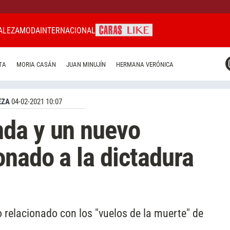
ALEZA
MODA
INTERNACIONAL
CARAS MIAMI
TA
MORIA CASÁN
JUAN MINUJÍN
HERMANA VERÓNICA
CARAS BRASIL
CARAS URUGUAY
EZA
04-02-2021 10:07
da y un nuevo
onado a la dictadura
 relacionado con los "vuelos de la muerte" de