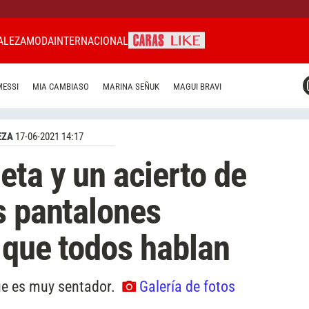
ALEZA
MODA
INTERNACIONAL
CARAS MIAMI
MESSI
MIA CAMBIASO
MARINA SEÑUK
MAGUI BRAVI
CARAS BRASIL
CARAS URUGUAY
EZA
17-06-2021 14:17
ta y un acierto de
s pantalones
 que todos hablan
ue es muy sentador.
Galería de fotos