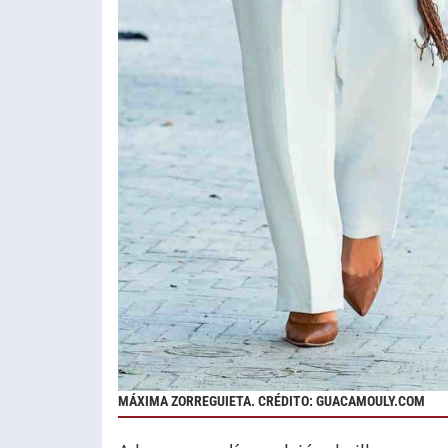
MÁXIMA ZORREGUIETA. CRÉDITO: GUACAMOULY.COM