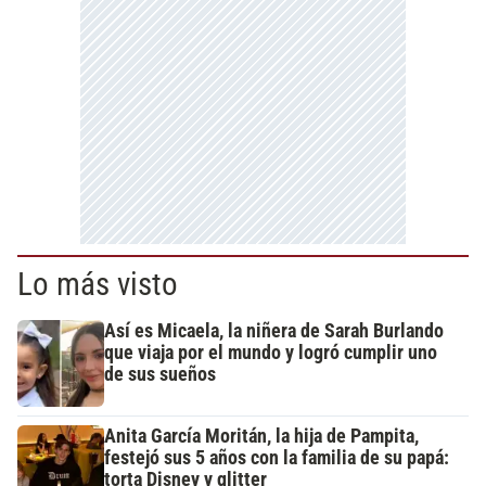
Lo más visto
Así es Micaela, la niñera de Sarah Burlando
que viaja por el mundo y logró cumplir uno
de sus sueños
Anita García Moritán, la hija de Pampita,
festejó sus 5 años con la familia de su papá:
torta Disney y glitter