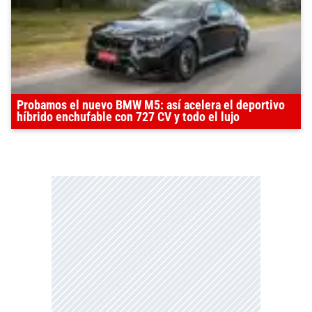
Probamos el nuevo BMW M5: así acelera el deportivo
híbrido enchufable con 727 CV y todo el lujo