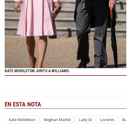
KATE MIDDLETON JUNTO A WILLIAMS.
EN ESTA NOTA
Kate Middleton
Meghan Markle
Lady Di
Londres
Buck