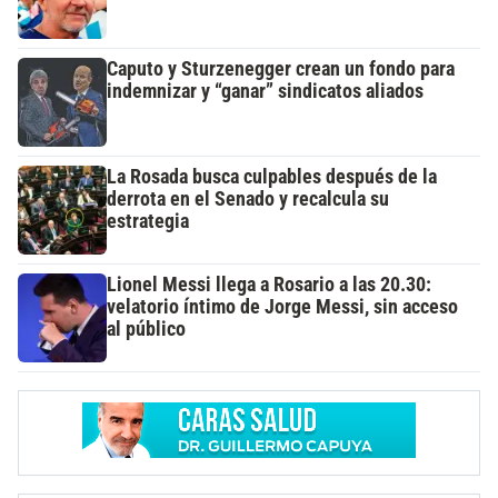
Caputo y Sturzenegger crean un fondo para
indemnizar y “ganar” sindicatos aliados
La Rosada busca culpables después de la
derrota en el Senado y recalcula su
estrategia
Lionel Messi llega a Rosario a las 20.30:
velatorio íntimo de Jorge Messi, sin acceso
al público