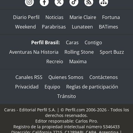
Diario Perfil
Noticias
Marie Claire
Fortuna
Weekend
Parabrisas
Lunateen
BATimes
Perfil Brasil:
Caras
Contigo
Aventuras Na Historia
Rolling Stone
Sport Buzz
Recreio
Maxima
Canales RSS
Quienes Somos
Contáctenos
Privacidad
Equipo
Reglas de participación
Tránsito
Caras - Editorial Perfil S.A.
| © Perfil.com 2006-2026 - Todos los
derechos reservados.
Editor responsable: Carlos Piro.
Registro de la propiedad intelectual número 5346433
Dirección:
California 2715
,
C1289ABI
,
CABA, Argentina
|