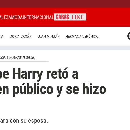
ALEZA
MODA
INTERNACIONAL
CARAS MIAMI
TA
MORIA CASÁN
JUAN MINUJÍN
HERMANA VERÓNICA
CARAS BRASIL
CARAS URUGUAY
EZA
13-06-2019 09:56
pe Harry retó a
 público y se hizo
para con su esposa.