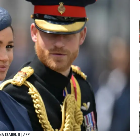
A ISABEL II
| AFP