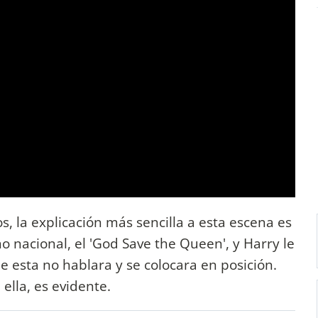
s, la explicación más sencilla a esta escena es
 nacional, el 'God Save the Queen', y Harry le
e esta no hablara y se colocara en posición.
ella, es evidente.