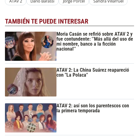
ATAV 2
Darío Barassi
Jorge Porcel
Sandra Villarruel
TAMBIÉN TE PUEDE INTERESAR
Moria Casán se refirió sobre ATAV 2 y
fue contundente: '’Más allá del uso de
mi nombre, banco a la ficción
nacional’’
ATAV 2: La China Suárez reapareció
con "La Polaca"
ATAV 2: así son los parentescos con
la primera temporada