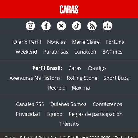
Diario Perfil
Noticias
Marie Claire
Fortuna
Weekend
Parabrisas
Lunateen
BATimes
Perfil Brasil:
Caras
Contigo
Aventuras Na Historia
Rolling Stone
Sport Buzz
Recreio
Maxima
Canales RSS
Quienes Somos
Contáctenos
Privacidad
Equipo
Reglas de participación
Tránsito
Caras - Editorial Perfil S.A.
| © Perfil.com 2006-2026 - Todos los