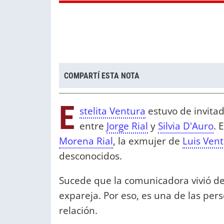
COMPARTÍ ESTA NOTA
E
stelita Ventura
estuvo de invita
entre
Jorge Rial
y
Silvia D'Auro
. 
Morena Rial
, la exmujer de
Luis Ven
desconocidos.
Sucede que la comunicadora vivió de
expareja. Por eso, es una de las pe
relación.