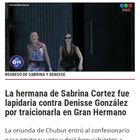
REGRESO DE SABRINA Y DENISSE
La hermana de Sabrina Cortez fue
lapidaria contra Denisse González
por traicionarla en Gran Hermano
La oriunda de Chubut entró al confesionario
para emitir su voto y dejó boquiabiertos a