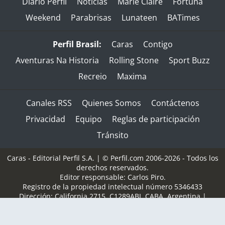
Diario Perfil
Noticias
Marie Claire
Fortuna
Weekend
Parabrisas
Lunateen
BATimes
Perfil Brasil:
Caras
Contigo
Aventuras Na Historia
Rolling Stone
Sport Buzz
Recreio
Maxima
Canales RSS
Quienes Somos
Contáctenos
Privacidad
Equipo
Reglas de participación
Tránsito
Caras - Editorial Perfil S.A.
| © Perfil.com 2006-2026 - Todos los
derechos reservados.
Editor responsable: Carlos Piro.
Registro de la propiedad intelectual número 5346433
Dirección:
California 2715
,
C1289ABI
,
CABA, Argentina
|
Teléfono:
(+5411) 7091-4921
/
(+5411) 7091-4922
| E-mail:
perfilcom@perfil.com