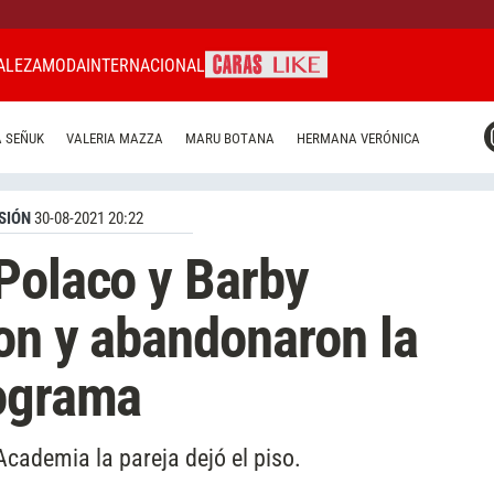
ALEZA
MODA
INTERNACIONAL
CARAS MIAMI
 SEÑUK
VALERIA MAZZA
MARU BOTANA
HERMANA VERÓNICA
CARAS BRASIL
CARAS URUGUAY
SIÓN
30-08-2021 20:22
Polaco y Barby
ron y abandonaron la
rograma
cademia la pareja dejó el piso.