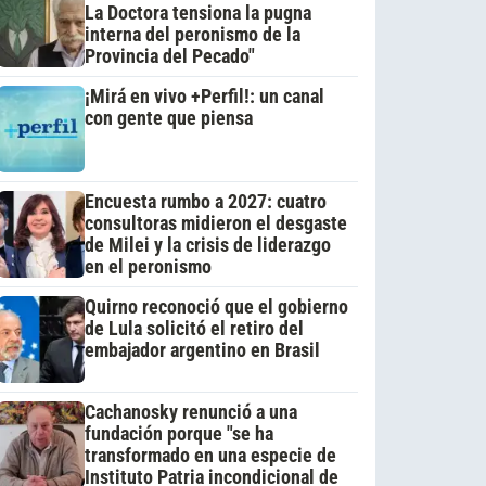
La Doctora tensiona la pugna
interna del peronismo de la
Provincia del Pecado"
¡Mirá en vivo +Perfil!: un canal
con gente que piensa
Encuesta rumbo a 2027: cuatro
consultoras midieron el desgaste
de Milei y la crisis de liderazgo
en el peronismo
Quirno reconoció que el gobierno
de Lula solicitó el retiro del
embajador argentino en Brasil
Cachanosky renunció a una
fundación porque "se ha
transformado en una especie de
Instituto Patria incondicional de