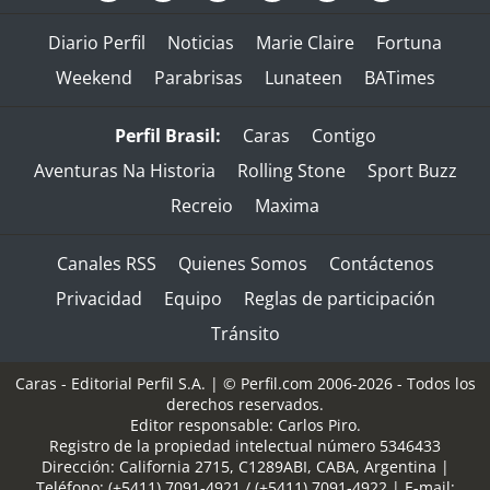
Diario Perfil
Noticias
Marie Claire
Fortuna
Weekend
Parabrisas
Lunateen
BATimes
Perfil Brasil:
Caras
Contigo
Aventuras Na Historia
Rolling Stone
Sport Buzz
Recreio
Maxima
Canales RSS
Quienes Somos
Contáctenos
Privacidad
Equipo
Reglas de participación
Tránsito
Caras - Editorial Perfil S.A.
| © Perfil.com 2006-2026 - Todos los
derechos reservados.
Editor responsable: Carlos Piro.
Registro de la propiedad intelectual número 5346433
Dirección:
California 2715
,
C1289ABI
,
CABA, Argentina
|
Teléfono:
(+5411) 7091-4921
/
(+5411) 7091-4922
| E-mail: