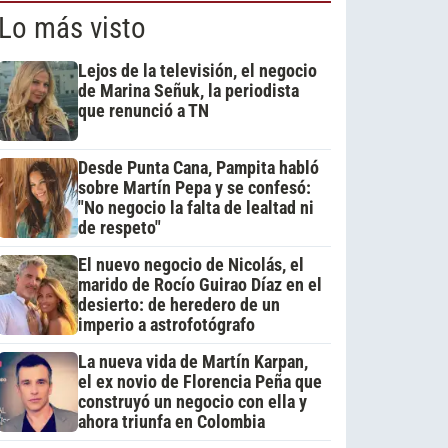
Lo más visto
Lejos de la televisión, el negocio
de Marina Señuk, la periodista
que renunció a TN
Desde Punta Cana, Pampita habló
sobre Martín Pepa y se confesó:
"No negocio la falta de lealtad ni
de respeto"
El nuevo negocio de Nicolás, el
marido de Rocío Guirao Díaz en el
desierto: de heredero de un
imperio a astrofotógrafo
La nueva vida de Martín Karpan,
el ex novio de Florencia Peña que
construyó un negocio con ella y
ahora triunfa en Colombia