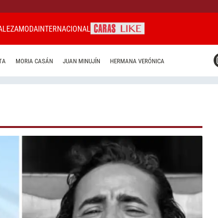
ALEZA
MODA
INTERNACIONAL
CARAS MIAMI
TA
MORIA CASÁN
JUAN MINUJÍN
HERMANA VERÓNICA
CARAS BRASIL
CARAS URUGUAY