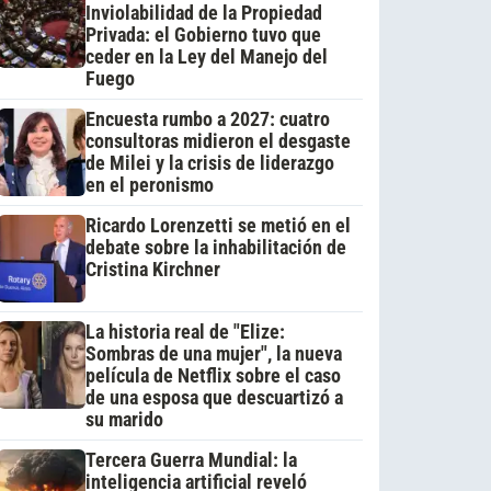
Inviolabilidad de la Propiedad
Privada: el Gobierno tuvo que
ceder en la Ley del Manejo del
Fuego
Encuesta rumbo a 2027: cuatro
consultoras midieron el desgaste
de Milei y la crisis de liderazgo
en el peronismo
Ricardo Lorenzetti se metió en el
debate sobre la inhabilitación de
Cristina Kirchner
La historia real de "Elize:
Sombras de una mujer", la nueva
película de Netflix sobre el caso
de una esposa que descuartizó a
su marido
Tercera Guerra Mundial: la
inteligencia artificial reveló