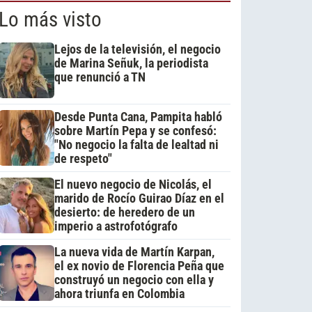
Lo más visto
Lejos de la televisión, el negocio
de Marina Señuk, la periodista
que renunció a TN
Desde Punta Cana, Pampita habló
sobre Martín Pepa y se confesó:
"No negocio la falta de lealtad ni
de respeto"
El nuevo negocio de Nicolás, el
marido de Rocío Guirao Díaz en el
desierto: de heredero de un
imperio a astrofotógrafo
La nueva vida de Martín Karpan,
el ex novio de Florencia Peña que
construyó un negocio con ella y
ahora triunfa en Colombia