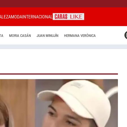
ALEZA
MODA
INTERNACIONAL
CARAS MIAMI
TA
MORIA CASÁN
JUAN MINUJÍN
HERMANA VERÓNICA
CARAS BRASIL
CARAS URUGUAY