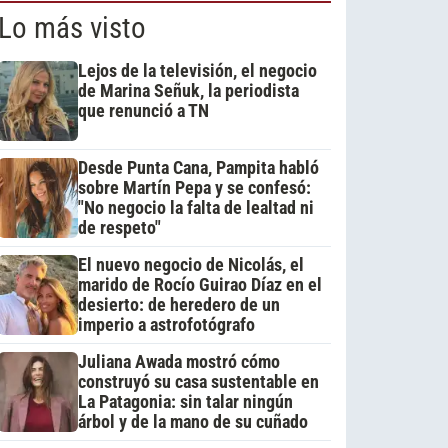
Lo más visto
Lejos de la televisión, el negocio
de Marina Señuk, la periodista
que renunció a TN
Desde Punta Cana, Pampita habló
sobre Martín Pepa y se confesó:
"No negocio la falta de lealtad ni
de respeto"
El nuevo negocio de Nicolás, el
marido de Rocío Guirao Díaz en el
desierto: de heredero de un
imperio a astrofotógrafo
Juliana Awada mostró cómo
construyó su casa sustentable en
La Patagonia: sin talar ningún
árbol y de la mano de su cuñado