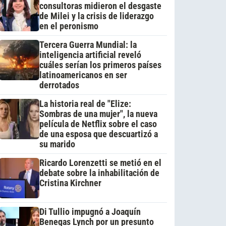
consultoras midieron el desgaste
de Milei y la crisis de liderazgo
en el peronismo
Tercera Guerra Mundial: la
inteligencia artificial reveló
cuáles serían los primeros países
latinoamericanos en ser
derrotados
La historia real de "Elize:
Sombras de una mujer", la nueva
película de Netflix sobre el caso
de una esposa que descuartizó a
su marido
Ricardo Lorenzetti se metió en el
debate sobre la inhabilitación de
Cristina Kirchner
Di Tullio impugnó a Joaquín
Benegas Lynch por un presunto