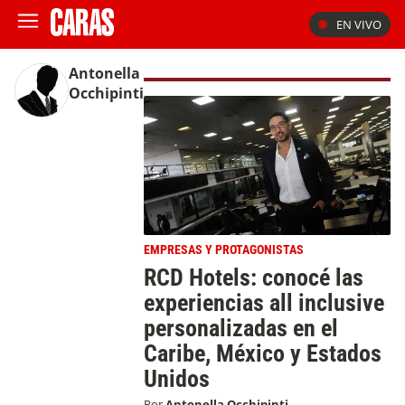
EN VIVO
Antonella
Occhipinti
EMPRESAS Y PROTAGONISTAS
RCD Hotels: conocé las
experiencias all inclusive
personalizadas en el
Caribe, México y Estados
Unidos
Por
Antonella Occhipinti