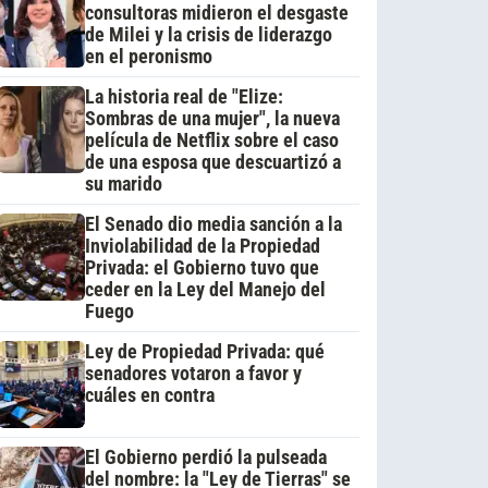
consultoras midieron el desgaste
de Milei y la crisis de liderazgo
en el peronismo
La historia real de "Elize:
Sombras de una mujer", la nueva
película de Netflix sobre el caso
de una esposa que descuartizó a
su marido
El Senado dio media sanción a la
Inviolabilidad de la Propiedad
Privada: el Gobierno tuvo que
ceder en la Ley del Manejo del
Fuego
Ley de Propiedad Privada: qué
senadores votaron a favor y
cuáles en contra
El Gobierno perdió la pulseada
del nombre: la "Ley de Tierras" se