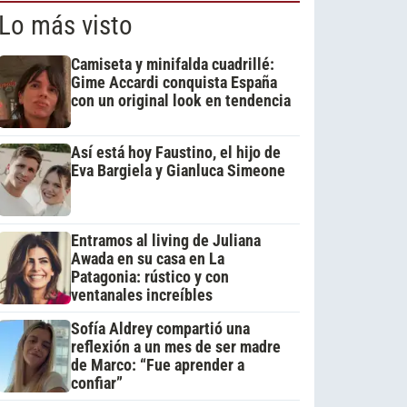
Lo más visto
Camiseta y minifalda cuadrillé:
Gime Accardi conquista España
con un original look en tendencia
Así está hoy Faustino, el hijo de
Eva Bargiela y Gianluca Simeone
Entramos al living de Juliana
Awada en su casa en La
Patagonia: rústico y con
ventanales increíbles
Sofía Aldrey compartió una
reflexión a un mes de ser madre
de Marco: “Fue aprender a
confiar”