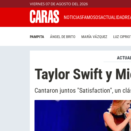
VIERNES 07 DE AGOSTO DEL 2026
NOTICIAS
FAMOSOS
ACTUALIDAD
RE
PAMPITA
ÁNGEL DE BRITO
MARÍA VÁZQUEZ
LUZ CIPRIO
ACTUAL
Taylor Swift y M
Cantaron juntos "Satisfaction", un clá