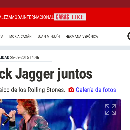
ALEZA
MODA
INTERNACIONAL
CARAS MIAMI
TA
MORIA CASÁN
JUAN MINUJÍN
HERMANA VERÓNICA
CARAS BRASIL
CARAS URUGUAY
IDAD
28-09-2015 14:46
ick Jagger juntos
sico de los Rolling Stones.
Galería de fotos