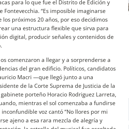
as para lo que fue el Distrito de Edición y
rge Fontevecchia. “Es imposible imaginarse
e los próximos 20 años, por eso decidimos
crear una estructura flexible que sirva para
sión digital, producir señales y contenidos de
.
dos comenzaron a llegar y a sorprenderse a
ncias del gran edificio. Políticos, candidatos
auricio Macri —que llegó junto a una
idente de la Corte Suprema de Justicia de la
de gabinete porteño Horacio Rodriguez Larreta,
uando, mientras el sol comenzaba a fundirse
 inconfundible voz cantó “No llores por mi
se ajeno a esa rara mezcla de alegría y
etación, la estrella del musical fue escoltada