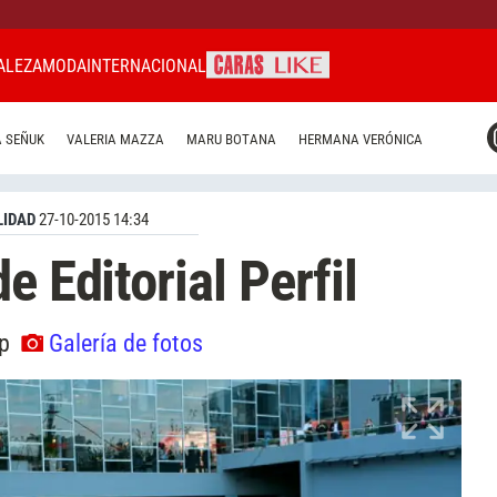
ALEZA
MODA
INTERNACIONAL
CARAS MIAMI
 SEÑUK
VALERIA MAZZA
MARU BOTANA
HERMANA VERÓNICA
CARAS BRASIL
CARAS URUGUAY
IDAD
27-10-2015 14:34
e Editorial Perfil
ip
Galería de fotos