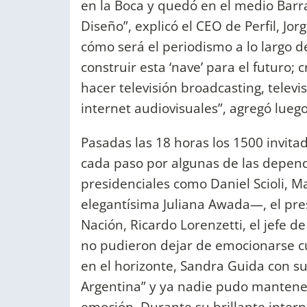
en la Boca y quedó en el medio Barrac
Diseño”, explicó el CEO de Perfil, Jo
cómo será el periodismo a lo largo d
construir esta ‘nave’ para el futuro; 
hacer televisión broadcasting, televi
internet audiovisuales”, agregó luego
Pasadas las 18 horas los 1500 invita
cada paso por algunas de las depende
presidenciales como Daniel Scioli, M
elegantísima Juliana Awada—, el pres
Nación, Ricardo Lorenzetti, el jefe 
no pudieron dejar de emocionarse c
en el horizonte, Sandra Guida con su
Argentina” y ya nadie pudo mantener
emoción. Durante su brillante interpr