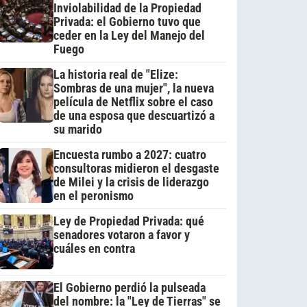
Inviolabilidad de la Propiedad
Privada: el Gobierno tuvo que
ceder en la Ley del Manejo del
Fuego
La historia real de "Elize:
Sombras de una mujer", la nueva
película de Netflix sobre el caso
de una esposa que descuartizó a
su marido
Encuesta rumbo a 2027: cuatro
consultoras midieron el desgaste
de Milei y la crisis de liderazgo
en el peronismo
Ley de Propiedad Privada: qué
senadores votaron a favor y
cuáles en contra
El Gobierno perdió la pulseada
del nombre: la "Ley de Tierras" se