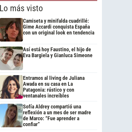
Lo más visto
Camiseta y minifalda cuadrillé:
Gime Accardi conquista España
con un original look en tendencia
Así está hoy Faustino, el hijo de
Eva Bargiela y Gianluca Simeone
Entramos al living de Juliana
Awada en su casa en La
Patagonia: rústico y con
ventanales increíbles
Sofía Aldrey compartió una
reflexión a un mes de ser madre
de Marco: “Fue aprender a
confiar”