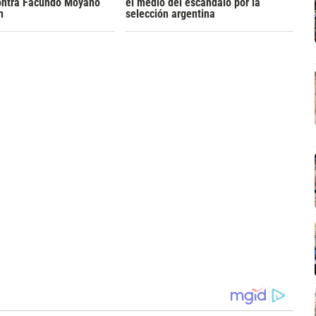
ontra Facundo Moyano
el medio del escándalo por la
n
selección argentina