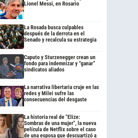
Lionel Messi, en Rosario
La Rosada busca culpables
después de la derrota en el
Senado y recalcula su estrategia
Caputo y Sturzenegger crean un
fondo para indemnizar y “ganar”
sindicatos aliados
La narrativa libertaria cruje en las
redes y Milei sufre las
consecuencias del desgaste
La historia real de "Elize:
Sombras de una mujer", la nueva
película de Netflix sobre el caso
de una esposa que descuartizó a