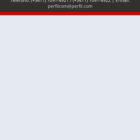
Teléfono:
(+5411) 7091-4921
/
(+5411) 7091-4922
| E-mail:
perfilcom@perfil.com