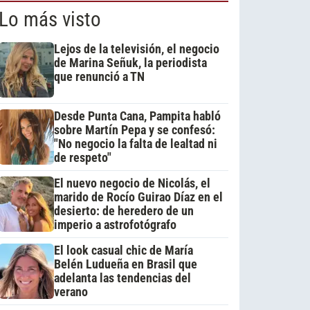
Lo más visto
Lejos de la televisión, el negocio
de Marina Señuk, la periodista
que renunció a TN
Desde Punta Cana, Pampita habló
sobre Martín Pepa y se confesó:
"No negocio la falta de lealtad ni
de respeto"
El nuevo negocio de Nicolás, el
marido de Rocío Guirao Díaz en el
desierto: de heredero de un
imperio a astrofotógrafo
El look casual chic de María
Belén Ludueña en Brasil que
adelanta las tendencias del
verano