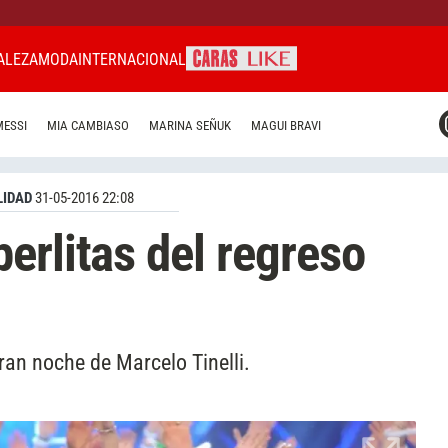
ALEZA
MODA
INTERNACIONAL
CARAS MIAMI
MESSI
MIA CAMBIASO
MARINA SEÑUK
MAGUI BRAVI
CARAS BRASIL
CARAS URUGUAY
IDAD
31-05-2016 22:08
erlitas del regreso
an noche de Marcelo Tinelli.