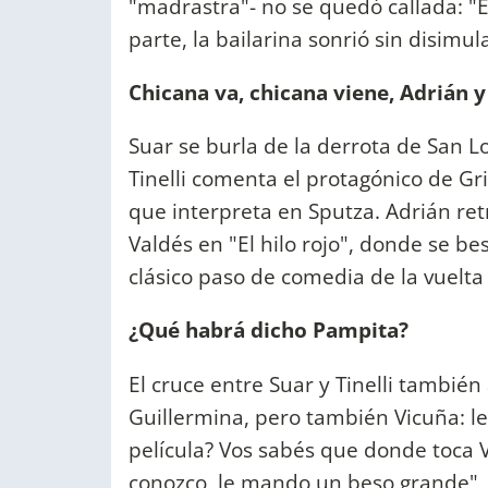
"madrastra"- no se quedó callada: "Es
parte, la bailarina sonrió sin disimu
Chicana va, chicana viene, Adrián 
Suar se burla de la derrota de San Lo
Tinelli comenta el protagónico de Gri
que interpreta en Sputza. Adrián ret
Valdés en "El hilo rojo", donde se b
clásico paso de comedia de la vuelta
¿Qué habrá dicho Pampita?
El cruce entre Suar y Tinelli también 
Guillermina, pero también Vicuña: le
película? Vos sabés que donde toca V
conozco, le mando un beso grande", d