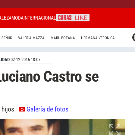
ALEZA
MODA
INTERNACIONAL
CARAS MIAMI
 SEÑUK
VALERIA MAZZA
MARU BOTANA
HERMANA VERÓNICA
CARAS BRASIL
CARAS URUGUAY
IDAD
02-12-2016 18:07
Luciano Castro se
s hijos.
Galería de fotos