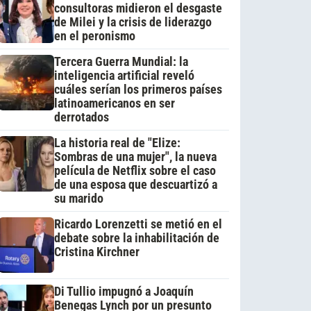
consultoras midieron el desgaste
de Milei y la crisis de liderazgo
en el peronismo
Tercera Guerra Mundial: la
inteligencia artificial reveló
cuáles serían los primeros países
latinoamericanos en ser
derrotados
La historia real de "Elize:
Sombras de una mujer", la nueva
película de Netflix sobre el caso
de una esposa que descuartizó a
su marido
Ricardo Lorenzetti se metió en el
debate sobre la inhabilitación de
Cristina Kirchner
Di Tullio impugnó a Joaquín
Benegas Lynch por un presunto